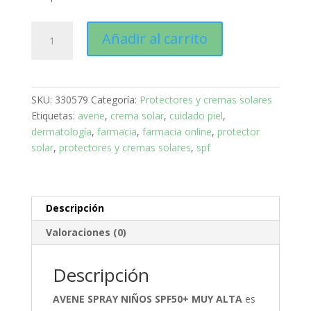
AVENE
Añadir al carrito
SPRAY
NIÑOS
SPF50+
MUY
SKU:
330579
Categoría:
Protectores y cremas solares
ALTA
Etiquetas:
avene
,
crema solar
,
cuidado piel
,
cantidad
dermatología
,
farmacia
,
farmacia online
,
protector
solar
,
protectores y cremas solares
,
spf
Descripción
Valoraciones (0)
Descripción
AVENE SPRAY NIÑOS SPF50+ MUY ALTA
es