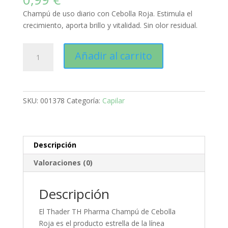
Champú de uso diario con Cebolla Roja. Estimula el
crecimiento, aporta brillo y vitalidad. Sin olor residual.
Thader
Añadir al carrito
TH
Pharma
Champú
Suave
SKU:
001378
Categoría:
Capilar
Diario
con
Extracto
de
Descripción
Cebolla
Valoraciones (0)
Roja
para
Cabello
Descripción
Fuerte
El Thader TH Pharma Champú de Cebolla
y
Roja es el producto estrella de la línea
con