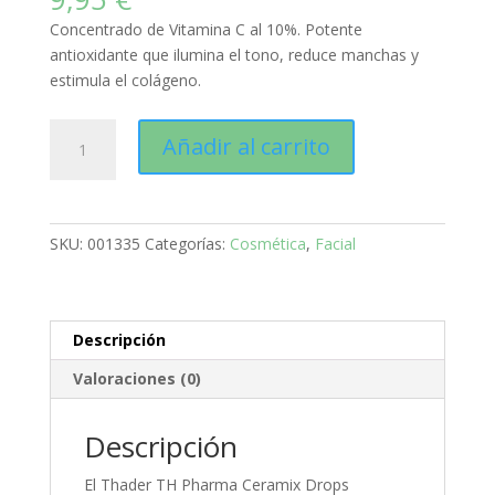
Concentrado de Vitamina C al 10%. Potente
antioxidante que ilumina el tono, reduce manchas y
estimula el colágeno.
Thader
Añadir al carrito
TH
Pharma
Ceramix
Drops
SKU:
001335
Categorías:
Cosmética
,
Facial
Concentrado
Vitamina
C
10%
Descripción
Antioxidante
Valoraciones (0)
e
Iluminador
Facial
Descripción
–
El Thader TH Pharma Ceramix Drops
30