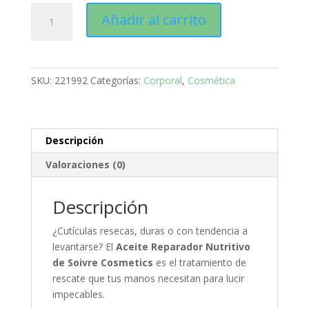
Soivre
Añadir al carrito
Aceite
Reparador
Uñas
y
SKU:
221992
Categorías:
Corporal
,
Cosmética
Cutículas
-
Formato
Click
Descripción
Pen
Valoraciones (0)
cantidad
Descripción
¿Cutículas resecas, duras o con tendencia a
levantarse? El
Aceite Reparador Nutritivo
de Soivre Cosmetics
es el tratamiento de
rescate que tus manos necesitan para lucir
impecables.