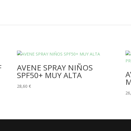
F
AVENE SPRAY NIÑOS
A
SPF50+ MUY ALTA
M
28,60
€
26