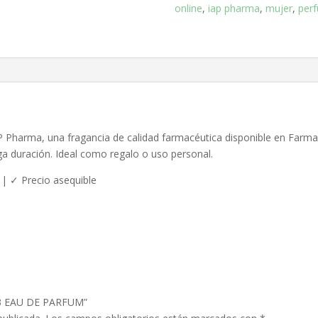
PARFUM
online
,
iap pharma
,
mujer
,
per
cantidad
 Pharma, una fragancia de calidad farmacéutica disponible en Farma
ga duración. Ideal como regalo o uso personal.
 | ✓ Precio asequible
º53 EAU DE PARFUM”