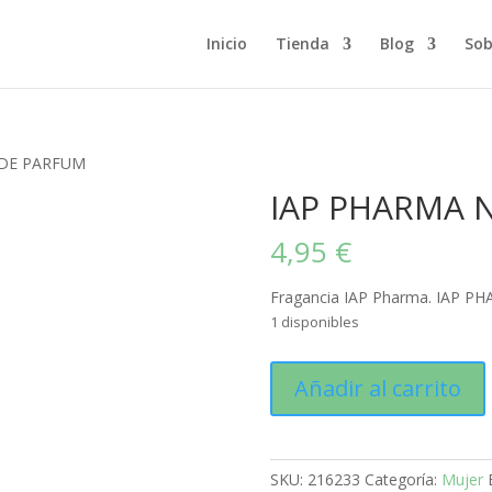
Inicio
Tienda
Blog
Sob
 DE PARFUM
IAP PHARMA 
4,95
€
Fragancia IAP Pharma. IAP P
1 disponibles
IAP
Añadir al carrito
PHARMA
Nº53
EAU
DE
SKU:
216233
Categoría:
Mujer