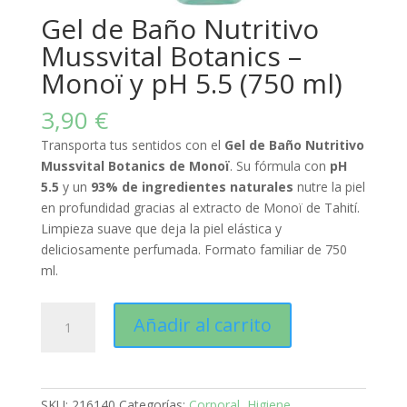
Gel de Baño Nutritivo
Mussvital Botanics –
Monoï y pH 5.5 (750 ml)
3,90
€
Transporta tus sentidos con el
Gel de Baño Nutritivo
Mussvital Botanics de Monoï
. Su fórmula con
pH
5.5
y un
93% de ingredientes naturales
nutre la piel
en profundidad gracias al extracto de Monoï de Tahití.
Limpieza suave que deja la piel elástica y
deliciosamente perfumada. Formato familiar de 750
ml.
Gel
Añadir al carrito
de
Baño
Nutritivo
Mussvital
SKU:
216140
Categorías:
Corporal
,
Higiene