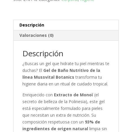
Botanics
-
Monoï
y
Descripción
pH
Valoraciones (0)
5.5
(750
ml)
Descripción
cantidad
¿Buscas un gel que hidrate tu piel mientras te
duchas? El
Gel de Baño Nutritivo de la
línea Mussvital Botanics
transforma tu
higiene diaria en un ritual de cuidado tropical.
Enriquecido con
Extracto de Monoï
(el
secreto de belleza de la Polinesia), este gel
está especialmente formulado para pieles
que necesitan un extra de nutrición. Su
composición respetuosa con un
93% de
ingredientes de origen natural
limpia sin