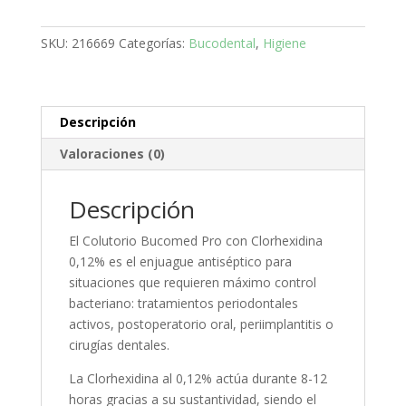
Bucal
Clorhexidina
SKU:
216669
Categorías:
Bucodental
,
Higiene
0,12%
Sin
Alcohol
–
Descripción
500
Valoraciones (0)
ml
·
Normon
Descripción
cantidad
El Colutorio Bucomed Pro con Clorhexidina
0,12% es el enjuague antiséptico para
situaciones que requieren máximo control
bacteriano: tratamientos periodontales
activos, postoperatorio oral, periimplantitis o
cirugías dentales.
La Clorhexidina al 0,12% actúa durante 8-12
horas gracias a su sustantividad, siendo el