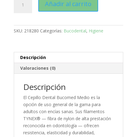
Añadir al carrito
Cepillo
Dental
Medio
con
SKU:
218280
Categorías:
Bucodental
,
Higiene
Filamentos
TYNEX®
Puntas
Redondeadas
Descripción
y
Valoraciones (0)
Mechón
de
Ataque
Descripción
·
El Cepillo Dental Bucomed Medio es la
Normon
opción de uso general de la gama para
cantidad
adultos con encías sanas. Sus filamentos
TYNEX® — fibra de nylon de alta prestación
reconocida en odontología — ofrecen
resistencia, elasticidad y durabilidad,