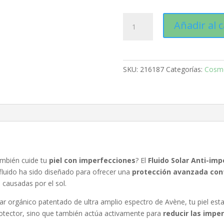
Avène
Añadir al c
Fluido
Solar
Anti-
imperfecciones
SKU:
216187
Categorías:
Cosmé
SPF50:
Protección
Solar
Avanzada
para
Piel
con
Tendencia
mbién cuide tu
piel con imperfecciones
? El
Fluido Solar Anti-im
Acneica
e fluido ha sido diseñado para ofrecer una
protección avanzada contr
cantidad
é
causadas por el sol.
solar orgánico patentado de ultra amplio espectro de Avène, tu piel e
rotector, sino que también actúa activamente para
reducir las impe