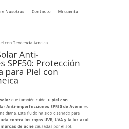
re Nosotros
Contacto
Mi cuenta
iel con Tendencia Acneica
olar Anti-
s SPF50: Protección
 para Piel con
neica
solar
que también cuide tu
piel con
olar Anti-imperfecciones SPF50 de Avène
es
ina diaria. Este fluido ha sido diseñado para
ada contra los rayos UVB, UVA y la luz azul
s marcas de acné
causadas por el sol.