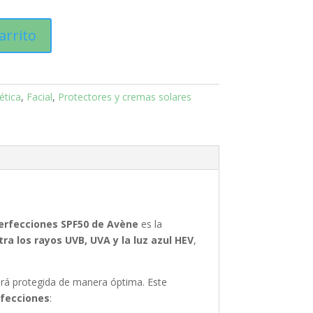
arrito
tica
,
Facial
,
Protectores y cremas solares
perfecciones SPF50 de Avène
es la
a los rayos UVB, UVA y la luz azul HEV
,
stará protegida de manera óptima. Este
rfecciones
: