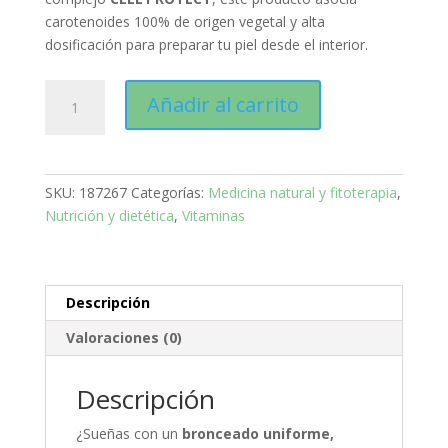
carotenoides 100% de origen vegetal y alta
dosificación para preparar tu piel desde el interior.
Arko
Añadir al carrito
Forsolar
Intensivo
30
Caps
SKU:
187267
Categorías:
Medicina natural y fitoterapia
,
:
Nutrición y dietética
,
Vitaminas
Prepara
tu
Piel
para
Descripción
un
Valoraciones (0)
Bronceado
Radiante
y
Descripción
Protegido
¿Sueñas con un
bronceado uniforme,
cantidad