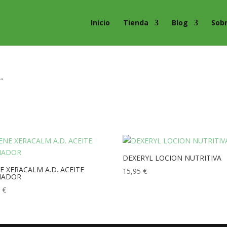
Inicio
Tienda
Blog
Sob
”
DEXERYL LOCION NUTRITIVA
E XERACALM A.D. ACEITE
15,95
€
IADOR
5
€